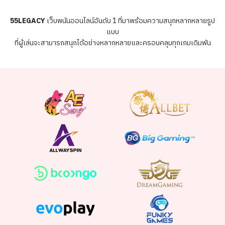
55LEGACY
เว็บพนันออนไลน์อันดับ 1 ที่มาพร้อมความสนุกหลากหลายรูป
แบบ
ที่ผู้เล่นจะสามารถสนุกได้อย่างหลากหลายและครอบคลุมทุกเกมเดิมพัน